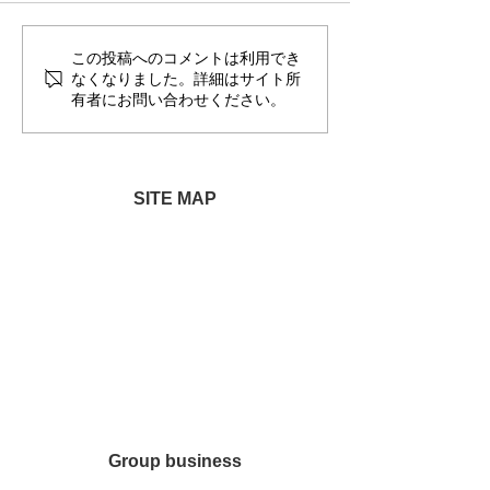
この投稿へのコメントは利用でき
新潟日報で紹介されまし
新潟日報に掲載
なくなりました。詳細はサイト所
た
た
有者にお問い合わせください。
SITE MAP
モリンガのこだわり
商品一覧
ココナッツ製品
業務用はこちら
ヘンプ製品
お買い物ショップ
会社情報
その他製品
お問合せ
プライバシーポリシー
特定商取引法の表示
Group business