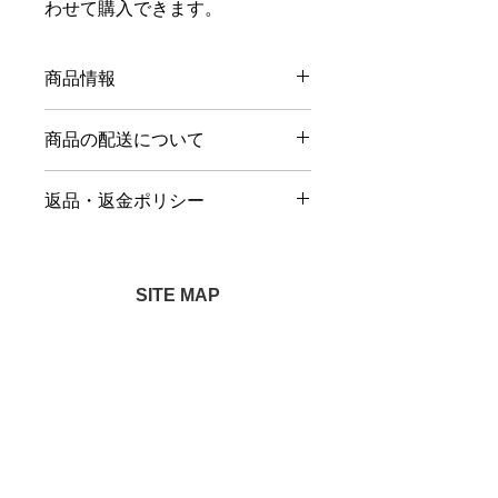
わせて購入できます。
商品情報
名称 乾燥 ぜんまい
商品の配送について
原材料名 ぜんまい（国産）
内容量 200g
■お支払い方法について
賞味期限 枠外下部に記載
返品・返金ポリシー
・コンビニ決済（ローソン、ファミリ
保存方法 高温多湿及び直射日光を
ーマート、セブンイレブン、ミニスト
避けて常温で保存
■返品・交換について
ップ、セイコーマート ）
販売者 株式会社 星元
・商品到着後7日以内にメールまたは
​※コンビニ決済の場合、選んだコンビ
お電話にてご連絡下さい。それ以降は
SITE MAP
ニにてお支払い完了後に発送となりま
返品・交換のご要望はお受けできかね
す。
モリンガのこだわり
商品一覧
ますのでご了承ください。
​※コンビニ決済の手数料は、別途190
ココナッツ製品
業務用はこちら
・お客様のご都合による返品は、返送
円が掛かります。
料や手数料をご負担いただきます。
ヘンプ製品
お買い物ショップ
・代金引換（佐川急便 現金お支払い
・不良品や誤品配送など、弊社の不手
のみ）
会社情報
際による返品・交換は、返品送料当社
※代金引換の手数料は、別途以下の通
負担とさせていただきます。
その他製品
お問合せ
りです。
10,000円以下 330円
プライバシーポリシー