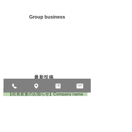
10,001円以上～30,000円以下 440円
特定商取引法の表示
30,001円以上～100,000円以下 660円
■送料について
Group business
全国一律880円（20Kgまで）（北海
不動産事業部
道・九州・沖縄を除く）
※北海道・九州 1,210円
カフェ モリンガの木
※沖縄 1,920円
※税込5,000円以上ご注文の場合は、
ぜんまい卸 星元商店
送料無料となります。
（送料に訂正がある場合はご連絡させ
星のもとオートキャンプ場
ていただきます。）
最新投稿
【社名変更のお知らせ】Company name
change announcement
2019年11月1日
新潟日報で紹介されました
2019年6月19日