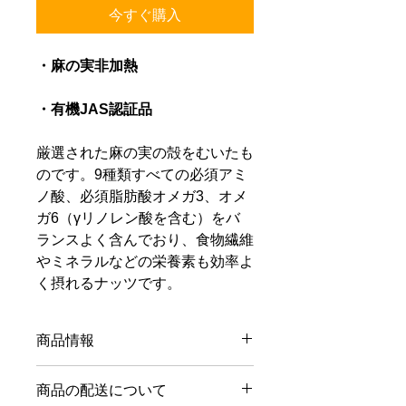
今すぐ購入
・麻の実非加熱
・有機JAS認証品
厳選された麻の実の殻をむいたも
のです。9種類すべての必須アミ
ノ酸、必須脂肪酸オメガ3、オメ
ガ6（γリノレン酸を含む）をバ
ランスよく含んでおり、食物繊維
やミネラルなどの栄養素も効率よ
く摂れるナッツです。
商品情報
そのままおやつとして、サラダやお浸
商品の配送について
しににかけたり、お料理やお菓子に入